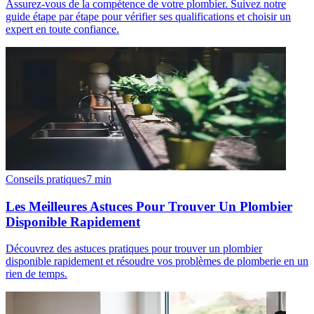
Assurez-vous de la compétence de votre plombier. Suivez notre
guide étape par étape pour vérifier ses qualifications et choisir un
expert en toute confiance.
Conseils pratiques
7
min
Les Meilleures Astuces Pour Trouver Un Plombier
Disponible Rapidement
Découvrez des astuces pratiques pour trouver un plombier
disponible rapidement et résoudre vos problèmes de plomberie en un
rien de temps.