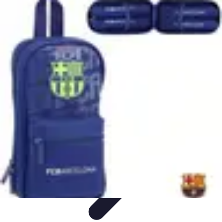
Plombier Disponible
Astuces et Conseils
Choisir un Plombier
Urgences de
plomberie
Conseils Pratiques
Conseils
Plombier Disponible