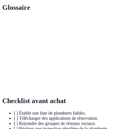
Glossaire
Terme
Définition
Plombier
Spécialiste qui intervient rapidement pour des
d'urgence
problèmes critiques de plomberie.
Contrat
Accord entre un client et un professionnel pour des
d'entretien
services réguliers et prioritaires.
Tuyaux de
Structures utilisées pour transporter l'eau potable ou
plomberie
les eaux usées.
Checklist avant achat
[ ] Établir une liste de plombiers fiables.
[ ] Télécharger des applications de réservation.
[ ] Rejoindre des groupes de réseaux sociaux.
[ ] Réaliser une inspection régulière de la plomberie.