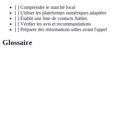
[ ] Comprendre le marché local
[ ] Utiliser les plateformes numériques adaptées
[ ] Établir une liste de contacts fiables
[ ] Vérifier les avis et recommandations
[ ] Préparer des informations utiles avant l'appel
Glossaire
Terme
Définition
Artisan spécialisé dans les interventions rapides
Plombier
pour des problèmes tels que les fuites ou les
d'urgence
bouchages.
Outils récents de communication, souvent
Chats en
disponibles sur des applications, qui permettent de
ligne
dialoguer en temps réel avec des artisans.
Contraction des conduites d'écoulement qui
Bouche de
nécessitent un dépannage, souvent causée par