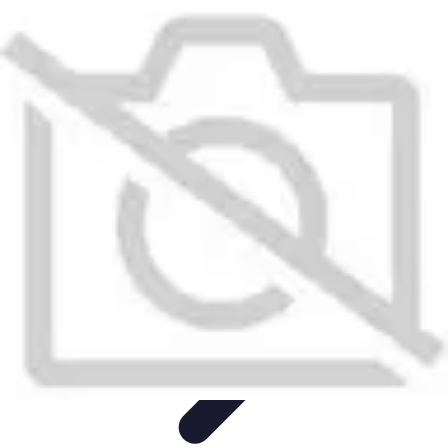
Plombier Disponible
Astuces et Conseils
Choisir un Plombier
Urgences de
plomberie
Conseils Pratiques
Conseils
Plombier Disponible