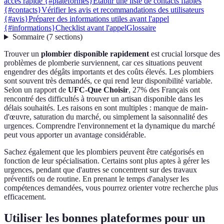
accès rapide {#plateformes}
Établir une liste de contacts fiables
{#contacts}
Vérifier les avis et recommandations des utilisateurs
{#avis}
Préparer des informations utiles avant l'appel
{#informations}
Checklist avant l'appel
Glossaire
Sommaire
(
7
sections
)
Trouver un
plombier disponible rapidement
est crucial lorsque des
problèmes de plomberie surviennent, car ces situations peuvent
engendrer des dégâts importants et des coûts élevés. Les plombiers
sont souvent très demandés, ce qui rend leur disponibilité variable.
Selon un rapport de
UFC-Que Choisir
, 27% des Français ont
rencontré des difficultés à trouver un artisan disponible dans les
délais souhaités. Les raisons en sont multiples : manque de main-
d'œuvre, saturation du marché, ou simplement la saisonnalité des
urgences. Comprendre l'environnement et la dynamique du marché
peut vous apporter un avantage considérable.
Sachez également que les plombiers peuvent être catégorisés en
fonction de leur spécialisation. Certains sont plus aptes à gérer les
urgences, pendant que d'autres se concentrent sur des travaux
préventifs ou de routine. En prenant le temps d'analyser les
compétences demandées, vous pourrez orienter votre recherche plus
efficacement.
Utiliser les bonnes plateformes pour un