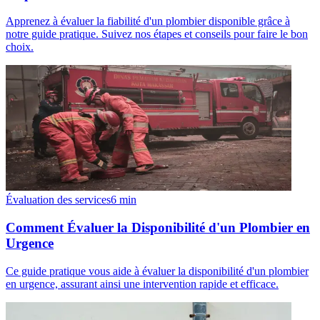
Apprenez à évaluer la fiabilité d'un plombier disponible grâce à
notre guide pratique. Suivez nos étapes et conseils pour faire le bon
choix.
Évaluation des services
6
min
Comment Évaluer la Disponibilité d'un Plombier en
Urgence
Ce guide pratique vous aide à évaluer la disponibilité d'un plombier
en urgence, assurant ainsi une intervention rapide et efficace.