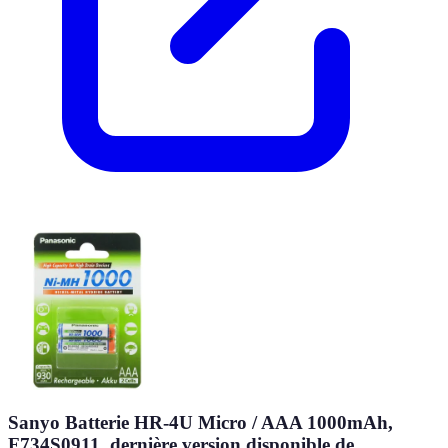
Sanyo Batterie HR-4U Micro / AAA 1000mAh,
F734S0911, dernière version disponible de