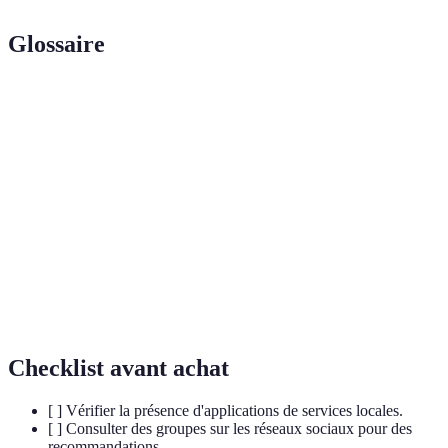
Glossaire
Terme
Définition
Professionnel formé pour installer et entretenir des
Plombier
systèmes de plomberie.
Document attestant des compétences d'un
Certificat
professionnel.
Protection financière contre les dommages pouvant
Assurance
survenir au travail.
Checklist avant achat
[ ] Vérifier la présence d'applications de services locales.
[ ] Consulter des groupes sur les réseaux sociaux pour des
recommandations.