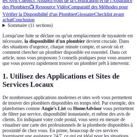
les Avis Clients
5. Assurez-vous de la Certification et de l'Assurance
des Plombiers
📺 Ressource Vidéo
Comparatif des Méthodes pour
Vérifier la Disponibilité d'un Plombier
Glossaire
Checklist avant
achat
Conclusion
Sommaire
(
11
sections
)
Lorsqu'une fuite se déclare ou qu'un remplacement de tuyauterie est
nécessaire,
la disponibilité d'un plombier
devient cruciale. Dans
des situations d'urgence, chaque minute compte, et savoir où et
comment chercher un plombier disponible est essentiel. Dans cet
article, nous vous proposons 5 conseils pratiques pour vous assurer
que vous pouvez rapidement trouver un plombier prêt à intervenir.
1. Utilisez des Applications et Sites de
Services Locaux
De nombreuses applications modernes et sites web vous permettent
de trouver des plombiers disponibles en temps réel. Par exemple, des
plateformes comme
Angie's List
ou
HomeAdvisor
vous permettent
de filtrer par service, disponibilité instantanée, et même des avis de
clients. En indiquant votre code postal, vous serez en mesure de
visualiser une carte des professionnels de la plomberie disponibles à
proximité de chez vous. En prime, beaucoup de ces services
fournissent une assistance 24/7, ce qui est idéal pour les situations