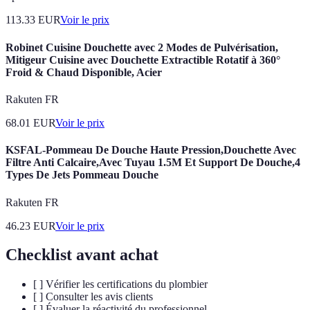
113.33
EUR
Voir le prix
Robinet Cuisine Douchette avec 2 Modes de Pulvérisation,
Mitigeur Cuisine avec Douchette Extractible Rotatif à 360°
Froid & Chaud Disponible, Acier
Rakuten FR
68.01
EUR
Voir le prix
KSFAL-Pommeau De Douche Haute Pression,Douchette Avec
Filtre Anti Calcaire,Avec Tuyau 1.5M Et Support De Douche,4
Types De Jets Pommeau Douche
Rakuten FR
46.23
EUR
Voir le prix
Checklist avant achat
[ ] Vérifier les certifications du plombier
[ ] Consulter les avis clients
[ ] Évaluer la réactivité du professionnel