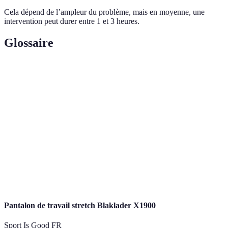
Cela dépend de l’ampleur du problème, mais en moyenne, une
intervention peut durer entre 1 et 3 heures.
Glossaire
Terme
Définition
Système de canalisations et d'installations
Plomberie
sanitaires.
Documents officialisant les compétences et
Certifications
qualifications d'un professionnel.
Opinion généralement partagée par les clients sur
Réputation
un professionnel.
Pantalon de travail stretch Blaklader X1900
Sport Is Good FR