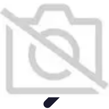
Plombier Disponible
Astuces et Conseils
Choisir un Plombier
Urgences de
plomberie
Conseils Pratiques
Conseils
Plombier Disponible