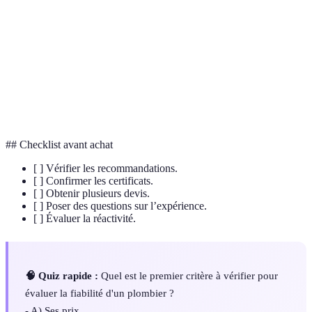
Certifications
compétences d'un plombier.
Estimation des coûts de travaux proposés par un
Devis
professionnel.
Responsabilité
Assurance couvrant les dommages causés au tiers
civile
lors des travaux.
## Checklist avant achat
[ ] Vérifier les recommandations.
[ ] Confirmer les certificats.
[ ] Obtenir plusieurs devis.
[ ] Poser des questions sur l’expérience.
[ ] Évaluer la réactivité.
🧠 Quiz rapide :
Quel est le premier critère à vérifier pour
évaluer la fiabilité d'un plombier ?
- A) Ses prix