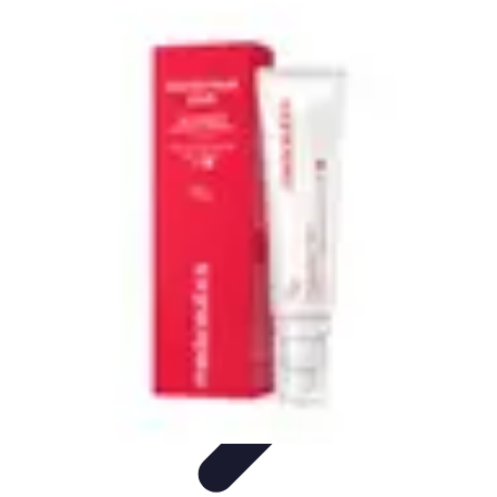
Plombier Disponible
Astuces et Conseils
Choisir un Plombier
Urgences de
plomberie
Conseils Pratiques
Conseils
Plombier Disponible