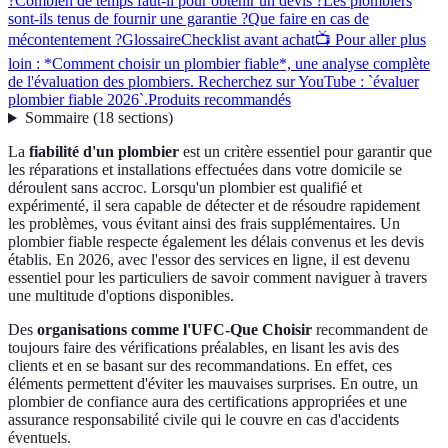
?
Combien de temps faut-il pour obtenir un devis ?
Les plombiers
sont-ils tenus de fournir une garantie ?
Que faire en cas de
mécontentement ?
Glossaire
Checklist avant achat
📺 Pour aller plus
loin : *Comment choisir un plombier fiable*, une analyse complète
de l'évaluation des plombiers. Recherchez sur YouTube : `évaluer
plombier fiable 2026`.
Produits recommandés
Sommaire
(
18
sections
)
La
fiabilité d'un plombier
est un critère essentiel pour garantir que
les réparations et installations effectuées dans votre domicile se
déroulent sans accroc. Lorsqu'un plombier est qualifié et
expérimenté, il sera capable de détecter et de résoudre rapidement
les problèmes, vous évitant ainsi des frais supplémentaires. Un
plombier fiable respecte également les délais convenus et les devis
établis. En 2026, avec l'essor des services en ligne, il est devenu
essentiel pour les particuliers de savoir comment naviguer à travers
une multitude d'options disponibles.
Des
organisations comme l'UFC-Que Choisir
recommandent de
toujours faire des vérifications préalables, en lisant les avis des
clients et en se basant sur des recommandations. En effet, ces
éléments permettent d'éviter les mauvaises surprises. En outre, un
plombier de confiance aura des certifications appropriées et une
assurance responsabilité civile qui le couvre en cas d'accidents
éventuels.