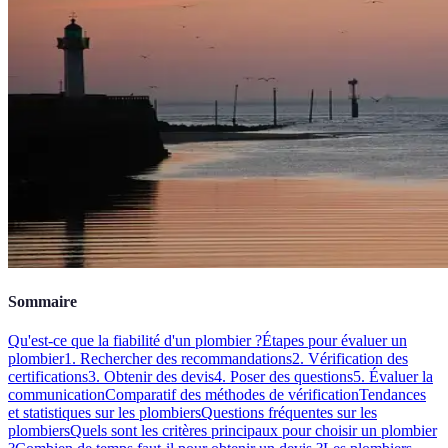
Sommaire
Qu'est-ce que la fiabilité d'un plombier ?
Étapes pour évaluer un
plombier
1. Rechercher des recommandations
2. Vérification des
certifications
3. Obtenir des devis
4. Poser des questions
5. Évaluer la
communication
Comparatif des méthodes de vérification
Tendances
et statistiques sur les plombiers
Questions fréquentes sur les
plombiers
Quels sont les critères principaux pour choisir un plombier