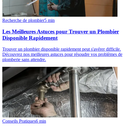
Recherche de plombier
5
min
Les Meilleures Astuces pour Trouver un Plombier
Disponible Rapidement
Trouver un plombier disponible rapidement peut s'avérer difficile.
Découvrez nos meilleures astuces pour résoudre vos problèmes de
plomberie sans attendre.
Conseils Pratiques
6
min