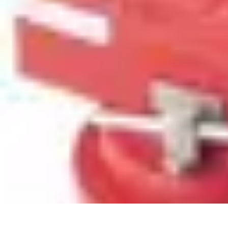
Plombier Disponible
Astuces et Conseils
Choisir un Plombier
Urgences de plomberie
Consei
Plombier Disponible