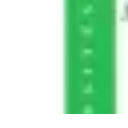
Plombier Disponible
Astuces et Conseils
Choisir un Plombier
Urgences de plomberie
Consei
Plombier Disponible