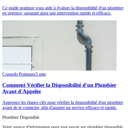
Ce guide pratique vous aide à évaluer la disponibilité d'un plombier
en urgence, assurant ainsi une intervention rapide et efficace.
Conseils Pratiques
5
min
Comment Vérifier la Disponibilité d'un Plombier
Avant d'Appeler
Apprenez les étapes clés pour vérifier la disponibilité d'un plombier
avant de le contacter, afin d'assurer un service efficace et rapide.
Plombier Disponible
Votre source d'information pour tout savoir sur
plombier disponible
.