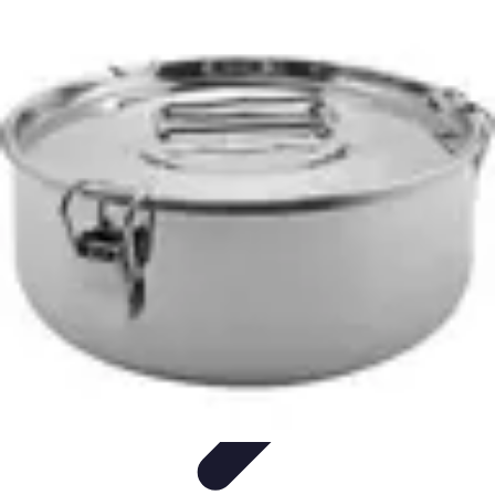
Plombier Disponible
Astuces et Conseils
Choisir un Plombier
Urgences de
plomberie
Conseils Pratiques
Conseils
Plombier Disponible