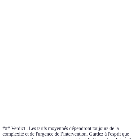
Service
Coût Estimé
Localisation
Temps d'Interven
Réparation
80-120 EUR
Petite ville
1-2 heures
de robinet
Installation
500-800
de chauffe-
Grande ville
4-6 heures
EUR
eau
Débouchage
Zone
de
60-150 EUR
1-3 heures
périurbaine
canalisation
Inspection
150-300
vidéo des
Métropole
2-3 heures
EUR
canalisations
### Verdict : Les tarifs moyennés dépendront toujours de la
complexité et de l'urgence de l’intervention. Gardez à l'esprit que