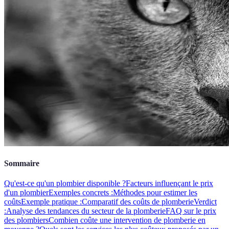
Sommaire
Qu'est-ce qu'un plombier disponible ?
Facteurs influençant le prix
d'un plombier
Exemples concrets :
Méthodes pour estimer les
coûts
Exemple pratique :
Comparatif des coûts de plomberie
Verdict
:
Analyse des tendances du secteur de la plomberie
FAQ sur le prix
des plombiers
Combien coûte une intervention de plomberie en