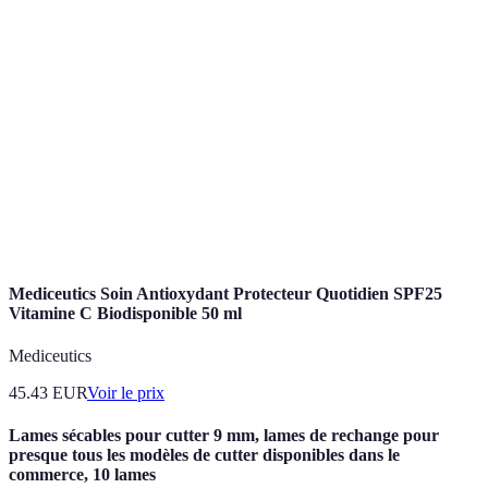
Terme
Définition
Estimation écrite fournie par un professionnel
Devis
pour des travaux.
Interventions nécessitant une réponse rapide en
Urgence
cas de problème.
Système de
Ensemble des installations de tuyauterie pour
plomberie
l'eau et les déchets.
Mediceutics Soin Antioxydant Protecteur Quotidien SPF25
Vitamine C Biodisponible 50 ml
Mediceutics
45.43
EUR
Voir le prix
Lames sécables pour cutter 9 mm, lames de rechange pour
presque tous les modèles de cutter disponibles dans le
commerce, 10 lames