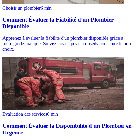
Choisir un plombier
6
min
Comment Évaluer la Fiabilité d'un Plombier
Disponible
Apprenez à évaluer la fiabilité d'un plombier disponible grâce à
notre guide pratique. Suivez nos étapes et conseils pour faire le bon
choix.
Évaluation des services
6
min
Comment Évaluer la Disponibilité d'un Plombier en
Urgence