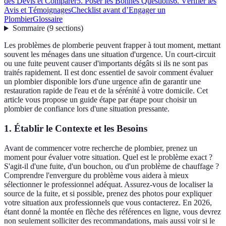
des Devis et Comparer
5. Poser les Bonnes Questions
6. Vérifier les
Avis et Témoignages
Checklist avant d’Engager un
Plombier
Glossaire
Sommaire
(
9
sections
)
Les problèmes de plomberie peuvent frapper à tout moment, mettant
souvent les ménages dans une situation d'urgence. Un court-circuit
ou une fuite peuvent causer d'importants dégâts si ils ne sont pas
traités rapidement. Il est donc essentiel de savoir comment évaluer
un plombier disponible lors d'une urgence afin de garantir une
restauration rapide de l'eau et de la sérénité à votre domicile. Cet
article vous propose un guide étape par étape pour choisir un
plombier de confiance lors d'une situation pressante.
1. Établir le Contexte et les Besoins
Avant de commencer votre recherche de plombier, prenez un
moment pour évaluer votre situation. Quel est le problème exact ?
S'agit-il d'une fuite, d'un bouchon, ou d'un problème de chauffage ?
Comprendre l'envergure du problème vous aidera à mieux
sélectionner le professionnel adéquat. Assurez-vous de localiser la
source de la fuite, et si possible, prenez des photos pour expliquer
votre situation aux professionnels que vous contacterez. En 2026,
étant donné la montée en flèche des références en ligne, vous devrez
non seulement solliciter des recommandations, mais aussi voir si le