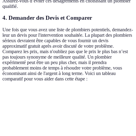
Assurez-vous d’éviter ces désagréments en choisissant un plombier
qualifié.
4. Demander des Devis et Comparer
Une fois que vous avez une liste de plombiers potentiels, demandez-
leur un devis pour l'intervention souhaitée. La plupart des plombiers
sérieux devraient être capables de vous fournir un devis
approximatif gratuit après avoir discuté de votre problème.
Comparez les prix, mais n'oubliez pas que le prix le plus bas n’est
pas toujours synonyme de meilleure qualité. Un plombier
expérimenté peut être un peu plus cher, mais il prendra
probablement moins de temps à résoudre votre problème, vous
économisant ainsi de l'argent à long terme. Voici un tableau
comparatif pour vous aider dans cette étape :
Critère
Option A (Plombier X)
Option B (Plombier Y)
Tarification
80 EUR/h
70 EUR/h
Temps de
1 heure
2 heures
réponse