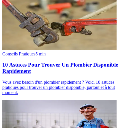
Conseils Pratiques
5
min
10 Astuces Pour Trouver Un Plombier Disponible
Rapidement
Vous avez besoin d'un plombier rapidement ? Voici 10 astuces
pratiques pour trouver un plombier disponible, partout et à tout
moment.