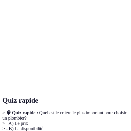
Terme
Définition
Professionnel de la plomberie, expert dans
Plombier
l’installation et la réparation de systèmes de
tuyauterie.
Estimation écrite des coûts d'un service,
Devis
comprenant le détail des prestations et des tarifs.
Certification officielle permettant de valider les
Accréditation
compétences d’un professionnel dans son
domaine.
Quiz rapide
>
🧠 Quiz rapide :
Quel est le critère le plus important pour choisir
un plombier?
> - A) Le prix
> - B) La disponibilité