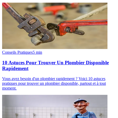
Conseils Pratiques
5
min
10 Astuces Pour Trouver Un Plombier Disponible
Rapidement
Vous avez besoin d'un plombier rapidement ? Voici 10 astuces
pratiques pour trouver un plombier disponible, partout et à tout
moment.