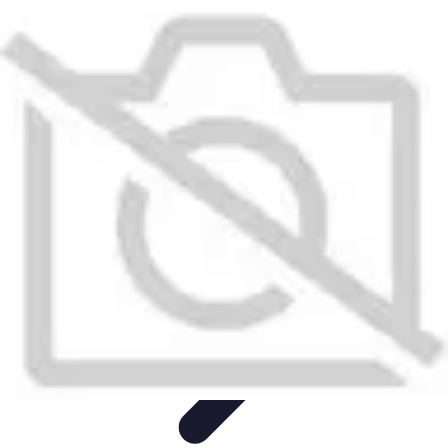
Plombier Disponible
Astuces et Conseils
Choisir un Plombier
Urgences de
plomberie
Conseils Pratiques
Conseils
Plombier Disponible