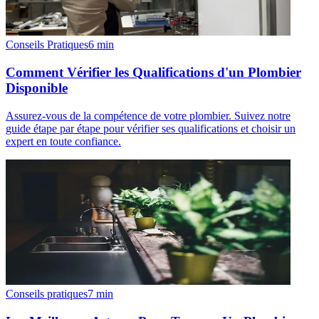
Conseils Pratiques
6
min
Comment Vérifier les Qualifications d'un Plombier
Disponible
Assurez-vous de la compétence de votre plombier. Suivez notre
guide étape par étape pour vérifier ses qualifications et choisir un
expert en toute confiance.
Conseils pratiques
7
min