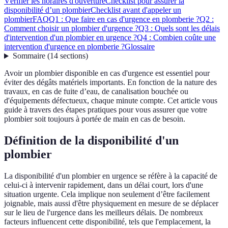
Vérifier les horaires d'ouverture
Checklist pour assurer la
disponibilité d’un plombier
Checklist avant d'appeler un
plombier
FAQ
Q1 : Que faire en cas d'urgence en plomberie ?
Q2 :
Comment choisir un plombier d'urgence ?
Q3 : Quels sont les délais
d'intervention d'un plombier en urgence ?
Q4 : Combien coûte une
intervention d'urgence en plomberie ?
Glossaire
Sommaire
(
14
sections
)
Avoir un plombier disponible en cas d'urgence est essentiel pour
éviter des dégâts matériels importants. En fonction de la nature des
travaux, en cas de fuite d’eau, de canalisation bouchée ou
d'équipements défectueux, chaque minute compte. Cet article vous
guide à travers des étapes pratiques pour vous assurer que votre
plombier soit toujours à portée de main en cas de besoin.
Définition de la disponibilité d'un
plombier
La disponibilité d'un plombier en urgence se réfère à la capacité de
celui-ci à intervenir rapidement, dans un délai court, lors d'une
situation urgente. Cela implique non seulement d’être facilement
joignable, mais aussi d'être physiquement en mesure de se déplacer
sur le lieu de l'urgence dans les meilleurs délais. De nombreux
facteurs influencent cette disponibilité, tels que l'emplacement, la