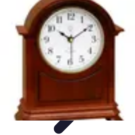
Plombier Disponible
Astuces et Conseils
Choisir un Plombier
Urgences de
plomberie
Conseils Pratiques
Conseils
Plombier Disponible