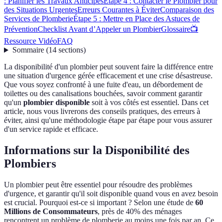
: Planifier les Travaux Anticipés
Étape 4 : Contacter le Plombier pour
des Situations Urgentes
Erreurs Courantes à Éviter
Comparaison des
Services de Plomberie
Étape 5 : Mettre en Place des Astuces de
Prévention
Checklist Avant d’Appeler un Plombier
Glossaire
📺
Ressource Vidéo
FAQ
Sommaire
(
14
sections
)
La disponibilité d'un plombier peut souvent faire la différence entre
une situation d'urgence gérée efficacement et une crise désastreuse.
Que vous soyez confronté à une fuite d'eau, un débordement de
toilettes ou des canalisations bouchées, savoir comment garantir
qu'un
plombier disponible
soit à vos côtés est essentiel. Dans cet
article, nous vous livrerons des conseils pratiques, des erreurs à
éviter, ainsi qu'une méthodologie étape par étape pour vous assurer
d'un service rapide et efficace.
Informations sur la Disponibilité des
Plombiers
Un plombier peut être essentiel pour résoudre des problèmes
d'urgence, et garantir qu'il soit disponible quand vous en avez besoin
est crucial. Pourquoi est-ce si important ? Selon une étude de
60
Millions de Consommateurs
, près de 40% des ménages
rencontrent un problème de plomberie au moins une fois par an. Ce