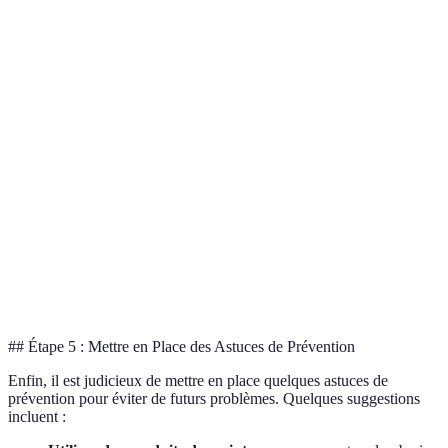
Critère
Service A
Service B
Verdict
Temps de
Service A plus
30 minutes
1 heure
réponse
rapide
Service A
Avis clients
★★★★★
★★★
préféré
Service A plus
Certifications
Oui
Non
fiable
Garantie de
Service A plus
3 mois
1 mois
service
sûr
## Étape 5 : Mettre en Place des Astuces de Prévention
Enfin, il est judicieux de mettre en place quelques astuces de
prévention pour éviter de futurs problèmes. Quelques suggestions
incluent :