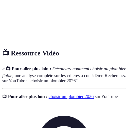
Maintenance
Ensemble des actions visant à éviter les pannes et
préventive
problèmes de plomberie.
Reconnaissance officielle attestant des
Certification
compétences et qualifications professionnelles.
📺 Ressource Vidéo
>
📺 Pour aller plus loin :
Découvrez comment choisir un plombier
fiable
, une analyse complète sur les critères à considérer. Recherchez
sur YouTube : "choisir un plombier 2026".
📺
Pour aller plus loin :
choisir un plombier 2026
sur YouTube