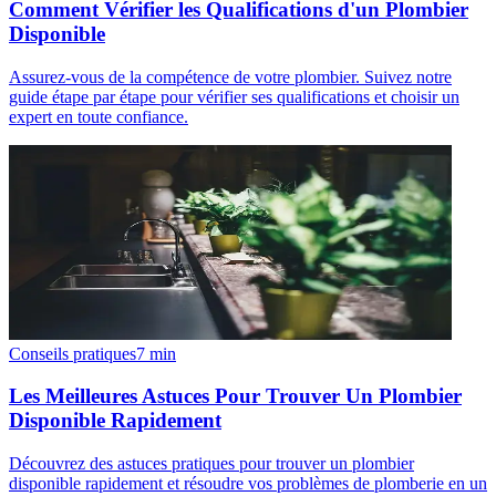
Comment Vérifier les Qualifications d'un Plombier
Disponible
Assurez-vous de la compétence de votre plombier. Suivez notre
guide étape par étape pour vérifier ses qualifications et choisir un
expert en toute confiance.
Conseils pratiques
7
min
Les Meilleures Astuces Pour Trouver Un Plombier
Disponible Rapidement
Découvrez des astuces pratiques pour trouver un plombier
disponible rapidement et résoudre vos problèmes de plomberie en un