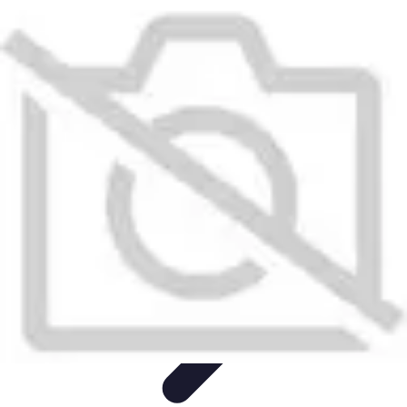
Plombier Disponible
Astuces et Conseils
Choisir un Plombier
Urgences de
plomberie
Conseils Pratiques
Conseils
Plombier Disponible