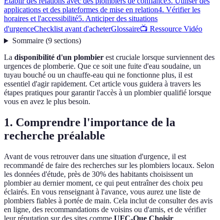
Établir des relations avec des plombiers de confiance
3. Utiliser des
applications et des plateformes de mise en relation
4. Vérifier les
horaires et l'accessibilité
5. Anticiper des situations
d'urgence
Checklist avant d'acheter
Glossaire
📺 Ressource Vidéo
Sommaire
(
9
sections
)
La
disponibilité d'un plombier
est cruciale lorsque surviennent des
urgences de plomberie. Que ce soit une fuite d'eau soudaine, un
tuyau bouché ou un chauffe-eau qui ne fonctionne plus, il est
essentiel d'agir rapidement. Cet article vous guidera à travers les
étapes pratiques pour garantir l'accès à un plombier qualifié lorsque
vous en avez le plus besoin.
1. Comprendre l'importance de la
recherche préalable
Avant de vous retrouver dans une situation d'urgence, il est
recommandé de faire des recherches sur les plombiers locaux. Selon
les données d'étude, près de 30% des habitants choisissent un
plombier au dernier moment, ce qui peut entraîner des choix peu
éclairés. En vous renseignant à l'avance, vous aurez une liste de
plombiers fiables à portée de main. Cela inclut de consulter des avis
en ligne, des recommandations de voisins ou d'amis, et de vérifier
leur réputation sur des sites comme
UFC-Que Choisir
.