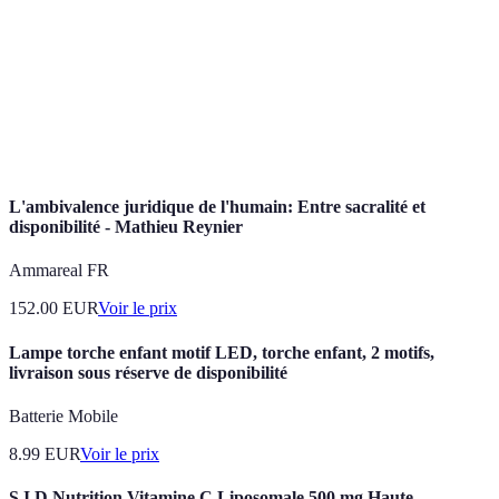
Plombier
Artisan travaillant à son compte sans affiliation à
indépendant
une société.
Actions réalisées pour éviter des problèmes
Préventif
futurs.
L'ambivalence juridique de l'humain: Entre sacralité et
disponibilité - Mathieu Reynier
Ammareal FR
152.00
EUR
Voir le prix
Lampe torche enfant motif LED, torche enfant, 2 motifs,
livraison sous réserve de disponibilité
Batterie Mobile
8.99
EUR
Voir le prix
S.I.D Nutrition Vitamine C Liposomale 500 mg Haute