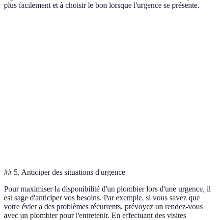
plus facilement et à choisir le bon lorsque l'urgence se présente.
Critère
Plombier A
Plombier B
Plombier C
Lundi à
Only
Disponibilité
24/7
Vendredi
Weekends
Délai
30 min
1 heure
45 min
d'intervention
Avis clients
4.5/5
4.0/5
4.8/5
Expérience
10 ans
5 ans
8 ans
## 5. Anticiper des situations d'urgence
Pour maximiser la disponibilité d'un plombier lors d'une urgence, il
est sage d'anticiper vos besoins. Par exemple, si vous savez que
votre évier a des problèmes récurrents, prévoyez un rendez-vous
avec un plombier pour l'entretenir. En effectuant des visites