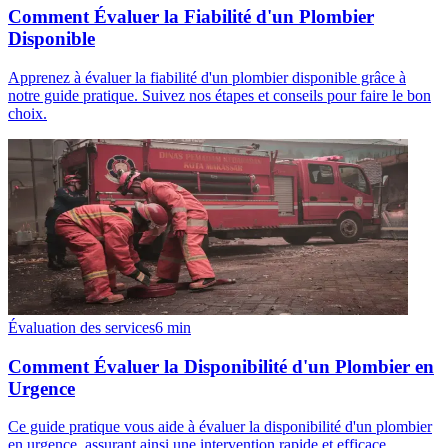
Comment Évaluer la Fiabilité d'un Plombier
Disponible
Apprenez à évaluer la fiabilité d'un plombier disponible grâce à
notre guide pratique. Suivez nos étapes et conseils pour faire le bon
choix.
Évaluation des services
6
min
Comment Évaluer la Disponibilité d'un Plombier en
Urgence
Ce guide pratique vous aide à évaluer la disponibilité d'un plombier
en urgence, assurant ainsi une intervention rapide et efficace.