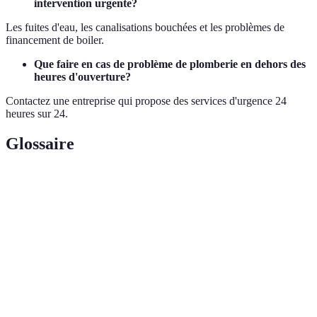
intervention urgente?
Les fuites d'eau, les canalisations bouchées et les problèmes de
financement de boiler.
Que faire en cas de problème de plomberie en dehors des
heures d'ouverture?
Contactez une entreprise qui propose des services d'urgence 24
heures sur 24.
Glossaire
Terme
Définition
Ensemble des techniques et installations permettant
Plomberie
l'alimentation en eau et l'évacuation des eaux usées.
Urgence
Situation nécessitant une intervention immédiate pour
de
éviter des dommages importants.
plomberie