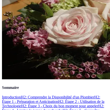
Sommaire
Introduction
H2: Comprendre la Disponibilité d'un Plombier
H2:
Étape 1 - Préparation et Anticipation
H2: Étape 2 - Utilisation de la
Technologie
H2: Étape 3 - Choix du bon moment pour appeler
H2: