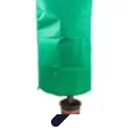
Plombier Disponible
Astuces et Conseils
Choisir un Plombier
Urgences de
plomberie
Conseils Pratiques
Conseils
Plombier Disponible