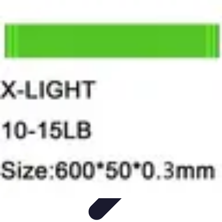
Plombier Disponible
Astuces et Conseils
Choisir un Plombier
Urgences de
plomberie
Conseils Pratiques
Conseils
Plombier Disponible