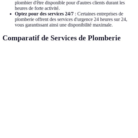
plombier d'être disponible pour d'autres clients durant les
heures de forte activité.
Optez pour des services 24/7
: Certaines entreprises de
plomberie offrent des services d'urgence 24 heures sur 24,
vous garantissant ainsi une disponibilité maximale.
Comparatif de Services de Plomberie
Critère
Option A
Option B
Option C
Verdic
Option
Prix
€€
€€€
€
est la p
abordab
Option
Réactivité
1 heure
30 minutes
2 heures
est la p
rapide
Option
Services
Installation,
Urgence
Installation
est la p
proposés
urgence
uniquement
seulement