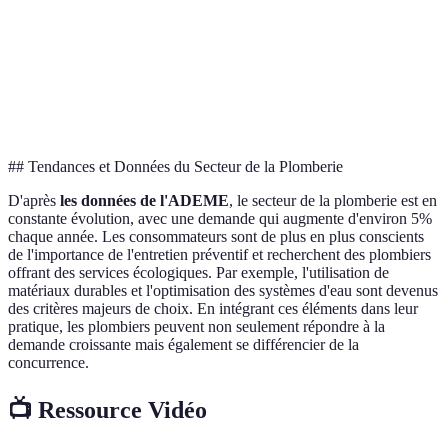
complè
Option 
Avis
les
4.5/5
4/5
4.2/5
clients
meilleu
évaluat
## Tendances et Données du Secteur de la Plomberie
D'après
les données de l'ADEME
, le secteur de la plomberie est en
constante évolution, avec une demande qui augmente d'environ 5%
chaque année. Les consommateurs sont de plus en plus conscients
de l'importance de l'entretien préventif et recherchent des plombiers
offrant des services écologiques. Par exemple, l'utilisation de
matériaux durables et l'optimisation des systèmes d'eau sont devenus
des critères majeurs de choix. En intégrant ces éléments dans leur
pratique, les plombiers peuvent non seulement répondre à la
demande croissante mais également se différencier de la
concurrence.
📺 Ressource Vidéo