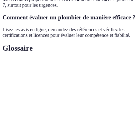
7, surtout pour les urgences.
Comment évaluer un plombier de manière efficace ?
Lisez les avis en ligne, demandez des références et vérifiez les
certifications et licences pour évaluer leur compétence et fiabilité.
Glossaire
Terme
Définition
Urgence de
Situation où des problèmes de plomberie
plomberie
nécessitent une intervention immédiate.
Reconnaissance officielle des compétences d'un
Certification
professionnel.
Entretien
Vérification régulière des systèmes de plomberie
préventif
pour prévenir les pannes.