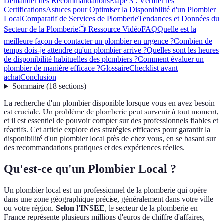
Demander des Recommandations
Étape 3 : Vérifier les
Certifications
Astuces pour Optimiser la Disponibilité d'un Plombier
Local
Comparatif de Services de Plomberie
Tendances et Données du
Secteur de la Plomberie
📺 Ressource Vidéo
FAQ
Quelle est la
meilleure façon de contacter un plombier en urgence ?
Combien de
temps dois-je attendre qu'un plombier arrive ?
Quelles sont les heures
de disponibilité habituelles des plombiers ?
Comment évaluer un
plombier de manière efficace ?
Glossaire
Checklist avant
achat
Conclusion
Sommaire
(
18
sections
)
La recherche d'un plombier disponible lorsque vous en avez besoin
est cruciale. Un problème de plomberie peut survenir à tout moment,
et il est essentiel de pouvoir compter sur des professionnels fiables et
réactifs. Cet article explore des stratégies efficaces pour garantir la
disponibilité d'un plombier local près de chez vous, en se basant sur
des recommandations pratiques et des expériences réelles.
Qu'est-ce qu'un Plombier Local ?
Un plombier local est un professionnel de la plomberie qui opère
dans une zone géographique précise, généralement dans votre ville
ou votre région.
Selon l'INSEE
, le secteur de la plomberie en
France représente plusieurs millions d'euros de chiffre d'affaires,