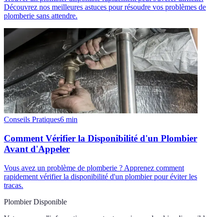
Découvrez nos meilleures astuces pour résoudre vos problèmes de
plomberie sans attendre.
Conseils Pratiques
6
min
Comment Vérifier la Disponibilité d'un Plombier
Avant d'Appeler
Vous avez un problème de plomberie ? Apprenez comment
rapidement vérifier la disponibilité d'un plombier pour éviter les
tracas.
Plombier Disponible