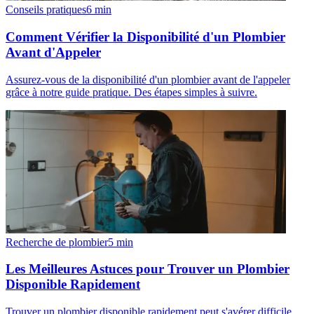
Conseils pratiques
6
min
Comment Vérifier la Disponibilité d'un Plombier
Avant d'Appeler
Assurez-vous de la disponibilité d'un plombier avant de l'appeler
grâce à notre guide pratique. Des étapes simples à suivre.
Recherche de plombier
5
min
Les Meilleures Astuces pour Trouver un Plombier
Disponible Rapidement
Trouver un plombier disponible rapidement peut s'avérer difficile.