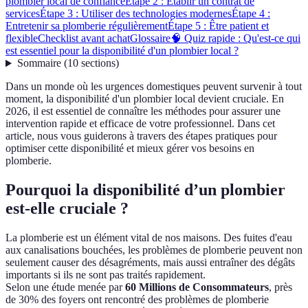
plombier local de confiance
Étape 2 : Établir un contrat de
services
Étape 3 : Utiliser des technologies modernes
Étape 4 :
Entretenir sa plomberie régulièrement
Étape 5 : Être patient et
flexible
Checklist avant achat
Glossaire
🧠 Quiz rapide : Qu'est-ce qui
est essentiel pour la disponibilité d'un plombier local ?
Sommaire
(
10
sections
)
Dans un monde où les urgences domestiques peuvent survenir à tout
moment, la disponibilité d'un plombier local devient cruciale. En
2026, il est essentiel de connaître les méthodes pour assurer une
intervention rapide et efficace de votre professionnel. Dans cet
article, nous vous guiderons à travers des étapes pratiques pour
optimiser cette disponibilité et mieux gérer vos besoins en
plomberie.
Pourquoi la disponibilité d’un plombier
est-elle cruciale ?
La plomberie est un élément vital de nos maisons. Des fuites d'eau
aux canalisations bouchées, les problèmes de plomberie peuvent non
seulement causer des désagréments, mais aussi entraîner des dégâts
importants si ils ne sont pas traités rapidement.
Selon une étude menée par
60 Millions de Consommateurs
, près
de 30% des foyers ont rencontré des problèmes de plomberie