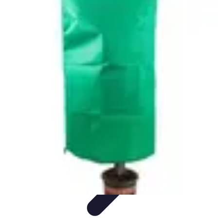
Plombier Disponible
Astuces et Conseils
Choisir un Plombier
Urgences de
plomberie
Conseils Pratiques
Conseils
Plombier Disponible