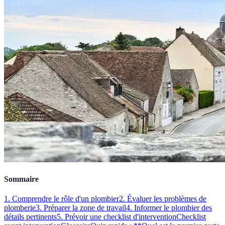
Sommaire
1. Comprendre le rôle d'un plombier
2. Évaluer les problèmes de
plomberie
3. Préparer la zone de travail
4. Informer le plombier des
détails pertinents
5. Prévoir une checklist d'intervention
Checklist