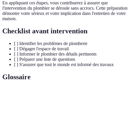
En appliquant ces étapes, vous contribuerez à assurer que
l'intervention du plombier se déroule sans accrocs. Cette préparation
démontre votre sérieux et votre implication dans l'entretien de votre
maison.
Checklist avant intervention
[ ] Identifier les problèmes de plomberie
[ ] Dégager l'espace de travail
[ ] Informer le plombier des détails pertinents
[ ] Préparer une liste de questions
[ ] S'assurer que tout le monde est informé des travaux
Glossaire
Terme
Définition
Ensemble des installations utilisées pour la
Plomberie
distribution d'eau, l'évacuation des eaux usées, etc.
Appareil permettant de régler la température et le