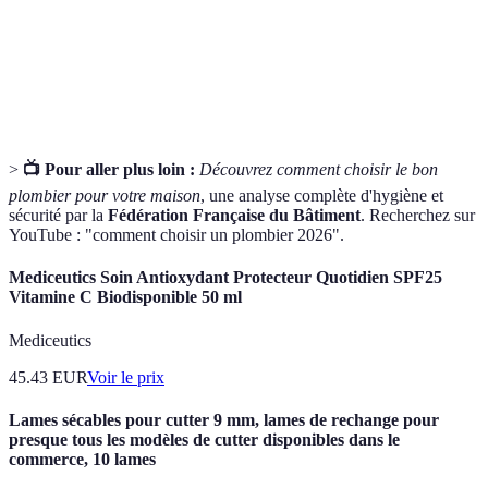
Mitigeur
débit d'un jet d'eau.
Système qui permet d'évacuer les eaux usées ou
Drainage
pluviales d'un bâtiment.
>
📺 Pour aller plus loin :
Découvrez comment choisir le bon
plombier pour votre maison
, une analyse complète d'hygiène et
sécurité par la
Fédération Française du Bâtiment
. Recherchez sur
YouTube : "comment choisir un plombier 2026".
Mediceutics Soin Antioxydant Protecteur Quotidien SPF25
Vitamine C Biodisponible 50 ml
Mediceutics
45.43
EUR
Voir le prix
Lames sécables pour cutter 9 mm, lames de rechange pour
presque tous les modèles de cutter disponibles dans le
commerce, 10 lames