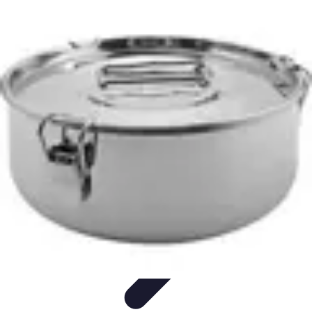
Plombier Disponible
Astuces et Conseils
Choisir un Plombier
Urgences de
plomberie
Conseils Pratiques
Conseils
Plombier Disponible