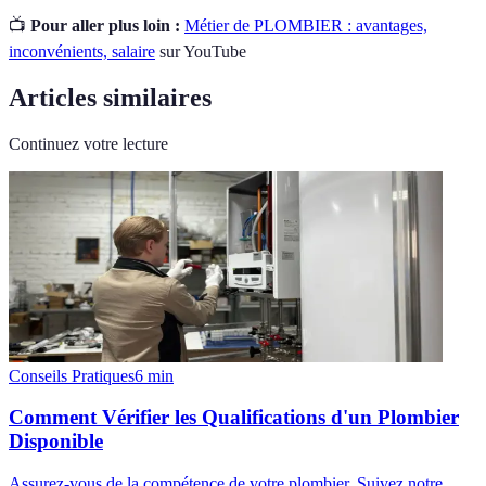
📺
Pour aller plus loin :
Métier de PLOMBIER : avantages,
inconvénients, salaire
sur YouTube
Articles similaires
Continuez votre lecture
Conseils Pratiques
6
min
Comment Vérifier les Qualifications d'un Plombier
Disponible
Assurez-vous de la compétence de votre plombier. Suivez notre