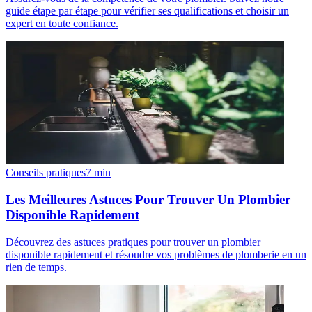
guide étape par étape pour vérifier ses qualifications et choisir un
expert en toute confiance.
Conseils pratiques
7
min
Les Meilleures Astuces Pour Trouver Un Plombier
Disponible Rapidement
Découvrez des astuces pratiques pour trouver un plombier
disponible rapidement et résoudre vos problèmes de plomberie en un
rien de temps.