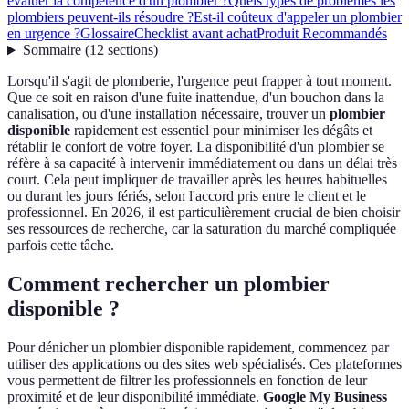
évaluer la compétence d'un plombier ?
Quels types de problèmes les
plombiers peuvent-ils résoudre ?
Est-il coûteux d'appeler un plombier
en urgence ?
Glossaire
Checklist avant achat
Produit Recommandés
Sommaire
(
12
sections
)
Lorsqu'il s'agit de plomberie, l'urgence peut frapper à tout moment.
Que ce soit en raison d'une fuite inattendue, d'un bouchon dans la
canalisation, ou d'une installation nécessaire, trouver un
plombier
disponible
rapidement est essentiel pour minimiser les dégâts et
rétablir le confort de votre foyer. La disponibilité d'un plombier se
réfère à sa capacité à intervenir immédiatement ou dans un délai très
court. Cela peut impliquer de travailler après les heures habituelles
ou durant les jours fériés, selon l'accord pris entre le client et le
professionnel. En 2026, il est particulièrement crucial de bien choisir
ses ressources de recherche, car la saturation du marché compliquée
parfois cette tâche.
Comment rechercher un plombier
disponible ?
Pour dénicher un plombier disponible rapidement, commencez par
utiliser des applications ou des sites web spécialisés. Ces plateformes
vous permettent de filtrer les professionnels en fonction de leur
proximité et de leur disponibilité immédiate.
Google My Business