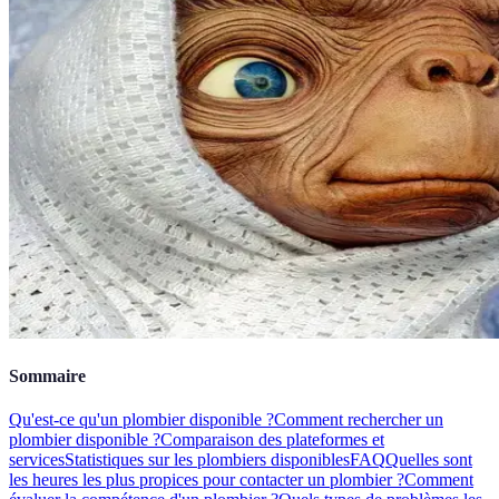
Sommaire
Qu'est-ce qu'un plombier disponible ?
Comment rechercher un
plombier disponible ?
Comparaison des plateformes et
services
Statistiques sur les plombiers disponibles
FAQ
Quelles sont
les heures les plus propices pour contacter un plombier ?
Comment