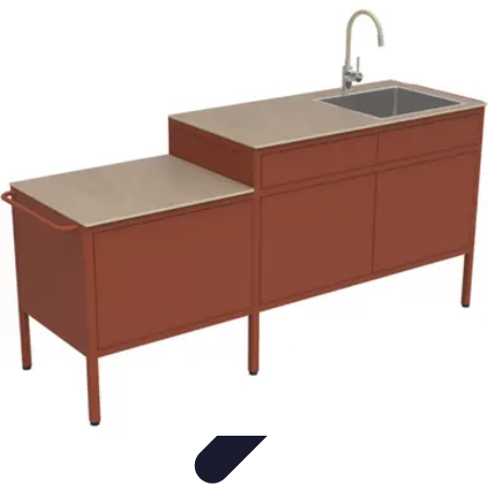
Plombier Disponible
Astuces et Conseils
Choisir un Plombier
Urgences de
plomberie
Conseils Pratiques
Conseils
Plombier Disponible