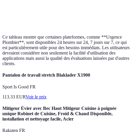
Urgence
Excellente
4.8/5
2
Plombier
Yelp
Moyenne
4.0/5
V
Ce tableau montre que certaines plateformes, comme **Urgence
Plombier**, sont disponibles 24 heures sur 24, 7 jours sur 7, ce qui
est particulièrement utile pour des besoins immédiats. Les utilisateurs
devraient considérer non seulement la facilité d'utilisation des
applications mais aussi la qualité des évaluations laissées par d'autres
clients.
Pantalon de travail stretch Blaklader X1900
Sport Is Good FR
113.33
EUR
Voir le prix
Mitigeur Évier avec Bec Haut Mitigeur Cuisine à poignée
unique Robinet de Cuisine, Froid & Chaud Disponible,
installation et nettoyage facile, Acier
Rakuten FR