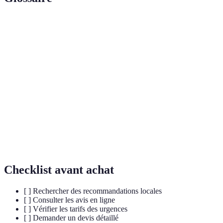
Terme
Définition
Ensemble des techniques et des installations
Plomberie
permettant de distribuer l'eau et d'évacuer les eaux
usées.
Intervention
Intervention effectuée en dehors des horaires
d'urgence
normaux pour résoudre un problème immédiat.
Ensemble des systèmes permettant le contrôle de
Robinetterie
l'eau dans une installation sanitaire.
Checklist avant achat
[ ] Rechercher des recommandations locales
[ ] Consulter les avis en ligne
[ ] Vérifier les tarifs des urgences
[ ] Demander un devis détaillé