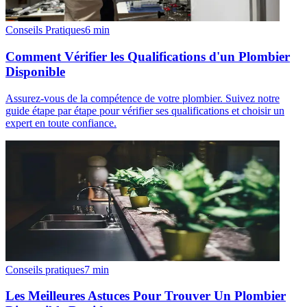
Conseils Pratiques
6
min
Comment Vérifier les Qualifications d'un Plombier
Disponible
Assurez-vous de la compétence de votre plombier. Suivez notre
guide étape par étape pour vérifier ses qualifications et choisir un
expert en toute confiance.
Conseils pratiques
7
min
Les Meilleures Astuces Pour Trouver Un Plombier