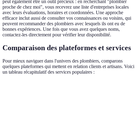
peut également être un outil précieux : en recherchant "plombier
proche de chez moi", vous recevrez une liste d'entreprises locales
avec leurs évaluations, horaires et coordonnées. Une approche
efficace inclut aussi de consulter vos connaissances ou voisins, qui
peuvent recommander des plombiers avec lesquels ils ont eu de
bonnes expériences. Une fois que vous avez quelques noms,
contactez-les directement pour vérifier leur disponibilité.
Comparaison des plateformes et services
Pour mieux naviguer dans l'univers des plombiers, comparons
quelques plateformes qui mettent en relation clients et artisans. Voici
un tableau récapitulatif des services populaires :
Plateforme
Facilité d'utilisation
Évaluations clients
D
AlloPlombier
Très bonne
4.5/5
2
Plomberie
Bonne
4.2/5
8
Aide