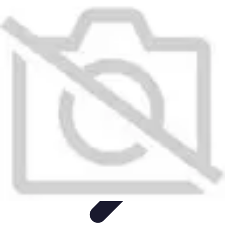
Plombier Disponible
Astuces et Conseils
Choisir un Plombier
Urgences de
plomberie
Conseils Pratiques
Conseils
Plombier Disponible