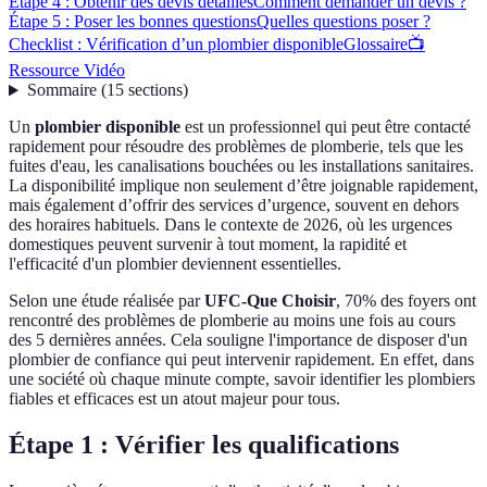
Étape 4 : Obtenir des devis détaillés
Comment demander un devis ?
Étape 5 : Poser les bonnes questions
Quelles questions poser ?
Checklist : Vérification d’un plombier disponible
Glossaire
📺
Ressource Vidéo
Sommaire
(
15
sections
)
Un
plombier disponible
est un professionnel qui peut être contacté
rapidement pour résoudre des problèmes de plomberie, tels que les
fuites d'eau, les canalisations bouchées ou les installations sanitaires.
La disponibilité implique non seulement d’être joignable rapidement,
mais également d’offrir des services d’urgence, souvent en dehors
des horaires habituels. Dans le contexte de 2026, où les urgences
domestiques peuvent survenir à tout moment, la rapidité et
l'efficacité d'un plombier deviennent essentielles.
Selon une étude réalisée par
UFC-Que Choisir
, 70% des foyers ont
rencontré des problèmes de plomberie au moins une fois au cours
des 5 dernières années. Cela souligne l'importance de disposer d'un
plombier de confiance qui peut intervenir rapidement. En effet, dans
une société où chaque minute compte, savoir identifier les plombiers
fiables et efficaces est un atout majeur pour tous.
Étape 1 : Vérifier les qualifications