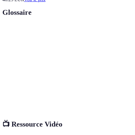
Glossaire
Terme
Définition
Système d’installations et canalisations de
Plomberie
distribution d’eau ou de gestion des eaux usées.
Organisme certificateur délivrant des qualifications
Qualibat
aux professionnels du bâtiment, y compris les
plombiers.
Service
Assistance fournie par un professionnel après
après-
l’exécution des travaux pour résoudre d’éventuels
vente
problèmes.
📺 Ressource Vidéo