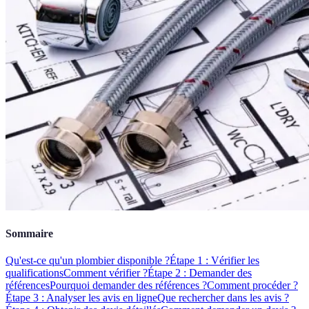
Sommaire
Qu'est-ce qu'un plombier disponible ?
Étape 1 : Vérifier les
qualifications
Comment vérifier ?
Étape 2 : Demander des
références
Pourquoi demander des références ?
Comment procéder ?
Étape 3 : Analyser les avis en ligne
Que rechercher dans les avis ?