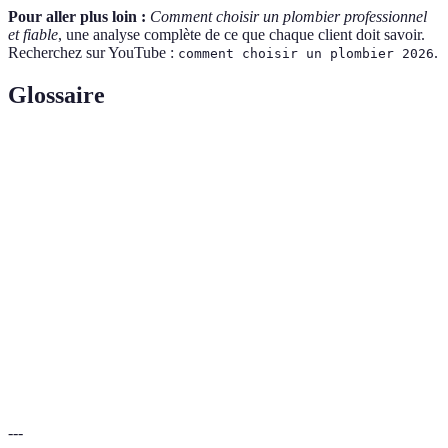
Pour aller plus loin :
Comment choisir un plombier professionnel
et fiable
, une analyse complète de ce que chaque client doit savoir.
Recherchez sur YouTube :
.
comment choisir un plombier 2026
Glossaire
Terme
Définition
Professionnel formé pour travailler sur les systèmes de
Plombier
plomberie, y compris les réparations et installations.
Document détaillant les coûts estimés pour un service
Devis
à réaliser.
Situation nécessitant une intervention rapide pour
Urgence
éviter des dommages supplémentaires.
---