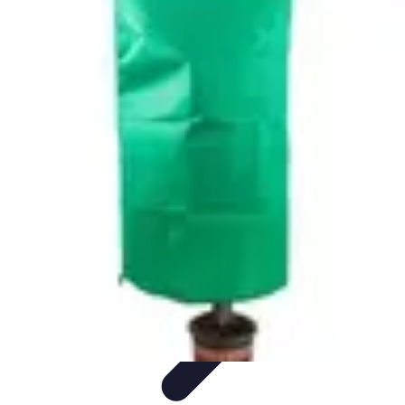
Plombier Disponible
Astuces et Conseils
Choisir un Plombier
Urgences de
plomberie
Conseils Pratiques
Conseils
Plombier Disponible