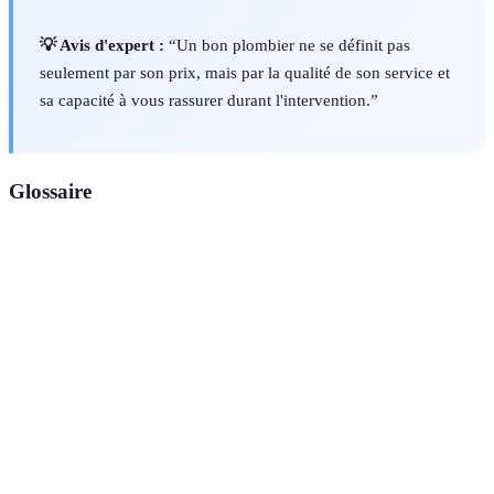
💡 Avis d'expert :
“Un bon plombier ne se définit pas
seulement par son prix, mais par la qualité de son service et
sa capacité à vous rassurer durant l'intervention.”
Glossaire
Terme
Définition
Plombier
Un professionnel pouvant intervenir
disponible
rapidement en cas de besoin urgent.
Estimation écrite des coûts et des travaux à
Devis
réaliser par le plombier.
Assurance
Couverture qui protège en cas de dommages
responsabilité
causés par le prestataire.