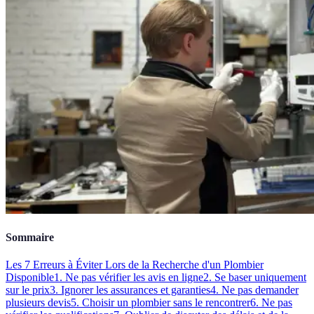
Sommaire
Les 7 Erreurs à Éviter Lors de la Recherche d'un Plombier
Disponible
1. Ne pas vérifier les avis en ligne
2. Se baser uniquement
sur le prix
3. Ignorer les assurances et garanties
4. Ne pas demander
plusieurs devis
5. Choisir un plombier sans le rencontrer
6. Ne pas