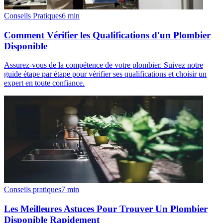
Conseils Pratiques
6
min
Comment Vérifier les Qualifications d'un Plombier
Disponible
Assurez-vous de la compétence de votre plombier. Suivez notre
guide étape par étape pour vérifier ses qualifications et choisir un
expert en toute confiance.
Conseils pratiques
7
min
Les Meilleures Astuces Pour Trouver Un Plombier
Disponible Rapidement