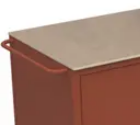
Plombier Disponible
Astuces et Conseils
Choisir un Plombier
Urgences de plomberie
Consei
Plombier Disponible