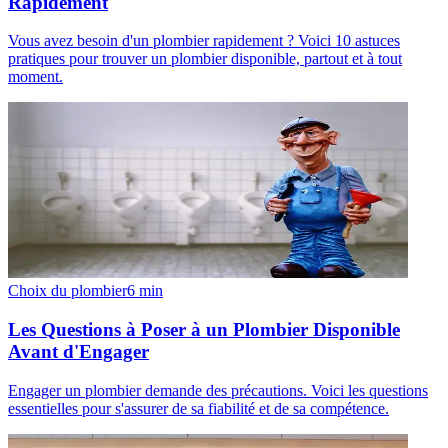
Rapidement
Vous avez besoin d'un plombier rapidement ? Voici 10 astuces
pratiques pour trouver un plombier disponible, partout et à tout
moment.
Choix du plombier
6
min
Les Questions à Poser à un Plombier Disponible
Avant d'Engager
Engager un plombier demande des précautions. Voici les questions
essentielles pour s'assurer de sa fiabilité et de sa compétence.