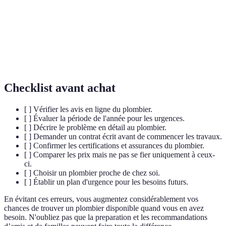
Reconnaissance formelle de l'expertise d'un
Certification
plombier par un organisme accrédité.
Label délivré aux artisans qui répondent à des
Label RGE
critères de qualité en matière de rénovation
énergétique.
Checklist avant achat
[ ] Vérifier les avis en ligne du plombier.
[ ] Évaluer la période de l'année pour les urgences.
[ ] Décrire le problème en détail au plombier.
[ ] Demander un contrat écrit avant de commencer les travaux.
[ ] Confirmer les certifications et assurances du plombier.
[ ] Comparer les prix mais ne pas se fier uniquement à ceux-
ci.
[ ] Choisir un plombier proche de chez soi.
[ ] Établir un plan d'urgence pour les besoins futurs.
En évitant ces erreurs, vous augmentez considérablement vos
chances de trouver un plombier disponible quand vous en avez
besoin. N'oubliez pas que la preparation et les recommandations