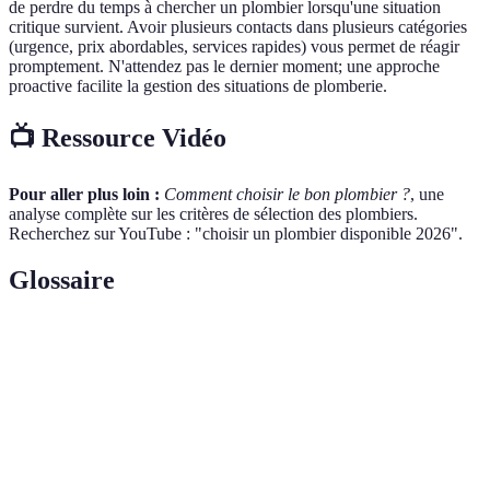
de perdre du temps à chercher un plombier lorsqu'une situation
critique survient. Avoir plusieurs contacts dans plusieurs catégories
(urgence, prix abordables, services rapides) vous permet de réagir
promptement. N'attendez pas le dernier moment; une approche
proactive facilite la gestion des situations de plomberie.
📺 Ressource Vidéo
Pour aller plus loin :
Comment choisir le bon plombier ?
, une
analyse complète sur les critères de sélection des plombiers.
Recherchez sur YouTube : "choisir un plombier disponible 2026".
Glossaire
Terme
Définition
Accord formel entre un client et un prestataire,
Contrat
précisant les termes et les conditions de la
écrit
prestation.