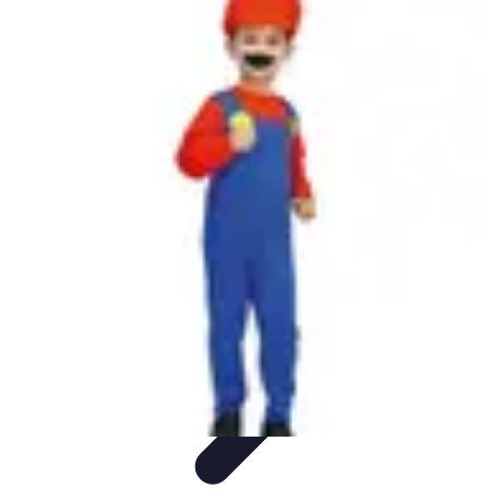
Plombier Disponible
Astuces et Conseils
Choisir un Plombier
Urgences de
plomberie
Conseils Pratiques
Conseils
Plombier Disponible