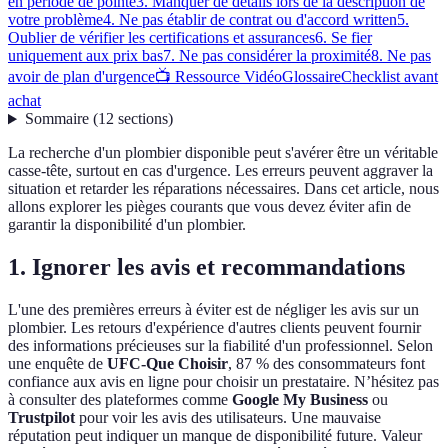
en période de pointe
3. Manquer de détails lors de la description de
votre problème
4. Ne pas établir de contrat ou d'accord written
5.
Oublier de vérifier les certifications et assurances
6. Se fier
uniquement aux prix bas
7. Ne pas considérer la proximité
8. Ne pas
avoir de plan d'urgence
📺 Ressource Vidéo
Glossaire
Checklist avant
achat
Sommaire
(
12
sections
)
La recherche d'un plombier disponible peut s'avérer être un véritable
casse-tête, surtout en cas d'urgence. Les erreurs peuvent aggraver la
situation et retarder les réparations nécessaires. Dans cet article, nous
allons explorer les pièges courants que vous devez éviter afin de
garantir la disponibilité d'un plombier.
1. Ignorer les avis et recommandations
L'une des premières erreurs à éviter est de négliger les avis sur un
plombier. Les retours d'expérience d'autres clients peuvent fournir
des informations précieuses sur la fiabilité d'un professionnel. Selon
une enquête de
UFC-Que Choisir
, 87 % des consommateurs font
confiance aux avis en ligne pour choisir un prestataire. N’hésitez pas
à consulter des plateformes comme
Google My Business
ou
Trustpilot
pour voir les avis des utilisateurs. Une mauvaise
réputation peut indiquer un manque de disponibilité future. Valeur