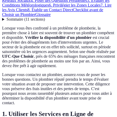
Réseaux Sociaux
4. Poser des Questions Pertinentes
5. Évaluer les
Conditions Météorologiques
6. Privilégier les Zones Locales
7. Lire
les Avis Clients
8. Établir un Contact Direct
Checklist avant de
Choisir un Plombier
Glossaire
Sommaire
(
11
sections
)
Lorsque vous êtes confronté à un problème de plomberie, la
première chose à faire est souvent de trouver un plombier compétent
et disponible.
Vérifier la disponibilité d'un plombier
est crucial
pour éviter des désagréments lors d'interventions urgentes. Le
secteur de la plomberie est en effet très sollicité, surtout en période
saisonnière où les urgences augmentent. Selon une étude réalisée par
UFC-Que Choisir
, près de 65% des ménages françaises rencontrent
des problèmes de plomberie au moins une fois par an. Ainsi, vous
devez être prêt à agir rapidement.
Lorsque vous contactez un plombier, assurez-vous de poser les
bonnes questions. Un plombier réputé prendra le temps d'évaluer
votre situation avant de proposer une intervention. Cette diligence
vous préserve des frais inutiles et des pertes de temps. C'est
pourquoi nous avons rassemblé plusieurs astuces pour vous aider à
déterminer la disponibilité d'un plombier avant toute prise de
contact.
1. Utiliser les Services en Ligne de