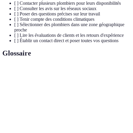
[ ] Contacter plusieurs plombiers pour leurs disponibilités
[ ] Consulter les avis sur les réseaux sociaux
[ ] Poser des questions précises sur leur travail
[ ] Tenir compte des conditions climatiques
[ ] Sélectionner des plombiers dans une zone géographique
proche
[ ] Lire les évaluations de clients et les retours d'expérience
[ ] Établir un contact direct et poser toutes vos questions
Glossaire
Terme
Définition
Professionnel spécialisé dans la plomberie, qui
Plombier
travaille sur les réseaux d'eau et les installations
sanitaires.
Situation qui demande une intervention immédiate en
Urgence
raison d'un problème de plomberie, tel qu'une fuite
d'eau ou un bouchon.