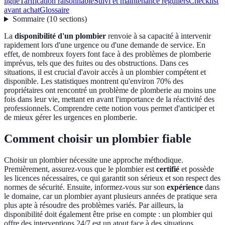
ligne
Tarification raisonnable
Suivi et maintenance réguliers
Checklist
avant achat
Glossaire
Sommaire
(
10
sections
)
La
disponibilité d'un plombier
renvoie à sa capacité à intervenir
rapidement lors d'une urgence ou d'une demande de service. En
effet, de nombreux foyers font face à des problèmes de plomberie
imprévus, tels que des fuites ou des obstructions. Dans ces
situations, il est crucial d'avoir accès à un plombier compétent et
disponible. Les statistiques montrent qu'environ 70% des
propriétaires ont rencontré un problème de plomberie au moins une
fois dans leur vie, mettant en avant l'importance de la réactivité des
professionnels. Comprendre cette notion vous permet d'anticiper et
de mieux gérer les urgences en plomberie.
Comment choisir un plombier fiable
Choisir un plombier nécessite une approche méthodique.
Premièrement, assurez-vous que le plombier est
certifié
et possède
les licences nécessaires, ce qui garantit son sérieux et son respect des
normes de sécurité. Ensuite, informez-vous sur son
expérience
dans
le domaine, car un plombier ayant plusieurs années de pratique sera
plus apte à résoudre des problèmes variés. Par ailleurs, la
disponibilité doit également être prise en compte : un plombier qui
offre des interventions 24/7 est un atout face à des situations