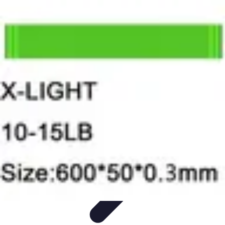
Plombier Disponible
Astuces et Conseils
Choisir un Plombier
Urgences de
plomberie
Conseils Pratiques
Conseils
Plombier Disponible