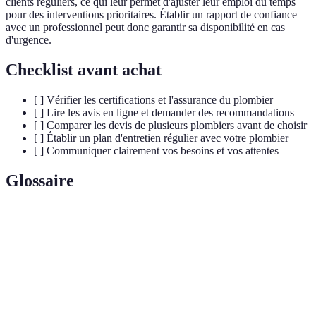
clients réguliers, ce qui leur permet d'ajuster leur emploi du temps
pour des interventions prioritaires. Établir un rapport de confiance
avec un professionnel peut donc garantir sa disponibilité en cas
d'urgence.
Checklist avant achat
[ ] Vérifier les certifications et l'assurance du plombier
[ ] Lire les avis en ligne et demander des recommandations
[ ] Comparer les devis de plusieurs plombiers avant de choisir
[ ] Établir un plan d'entretien régulier avec votre plombier
[ ] Communiquer clairement vos besoins et vos attentes
Glossaire
Terme
Définition
Professionnel qualifié en plomberie, capable de
Plombier
réaliser des installations et des réparations.
Estimation écrite des coûts d'un service proposé par
Devis