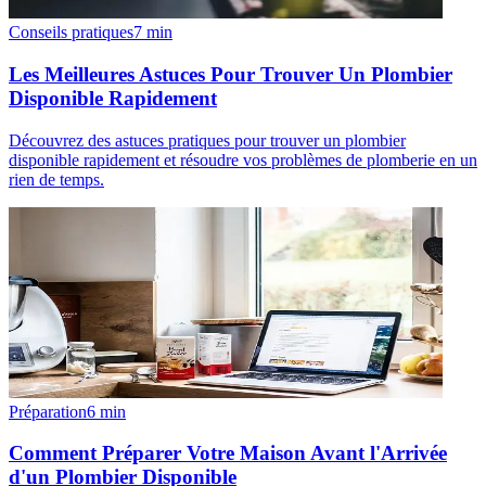
Conseils pratiques
7
min
Les Meilleures Astuces Pour Trouver Un Plombier
Disponible Rapidement
Découvrez des astuces pratiques pour trouver un plombier
disponible rapidement et résoudre vos problèmes de plomberie en un
rien de temps.
Préparation
6
min
Comment Préparer Votre Maison Avant l'Arrivée
d'un Plombier Disponible