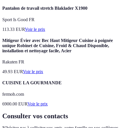
Pantalon de travail stretch Blaklader X1900
Sport Is Good FR
113.33
EUR
Voir le prix
Mitigeur Évier avec Bec Haut Mitigeur Cuisine à poignée
unique Robinet de Cuisine, Froid & Chaud Disponible,
installation et nettoyage facile, Acier
Rakuten FR
49.93
EUR
Voir le prix
CUISINE LA GOURMANDE
fermob.com
6900.00
EUR
Voir le prix
Consulter vos contacts
N'hésitez pas à solliciter vos amis, votre famille ou vos collègues