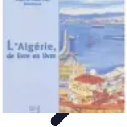
Plombier Disponible
Astuces et Conseils
Choisir un Plombier
Urgences de
plomberie
Conseils Pratiques
Conseils
Plombier Disponible