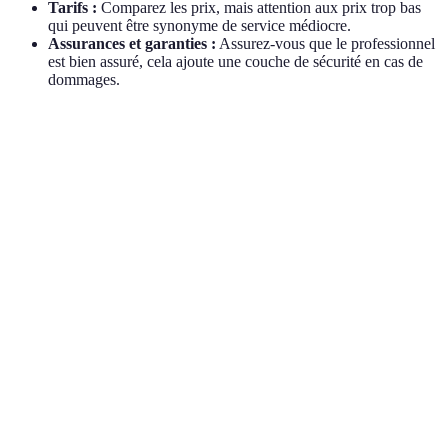
Tarifs :
Comparez les prix, mais attention aux prix trop bas
qui peuvent être synonyme de service médiocre.
Assurances et garanties :
Assurez-vous que le professionnel
est bien assuré, cela ajoute une couche de sécurité en cas de
dommages.
Critères
Plombier A
Plombier B
Plombier C
Ver
Plo
Disponibilité
Réactivité
24h réponse
48h réponse
A
immédiate
(me
Plo
Tarifs
70 EUR
100 EUR
50 EUR
C (
che
Plo
Avis
4.5/5
4.0/5
3.5/5
A
Clients
(me
Exi