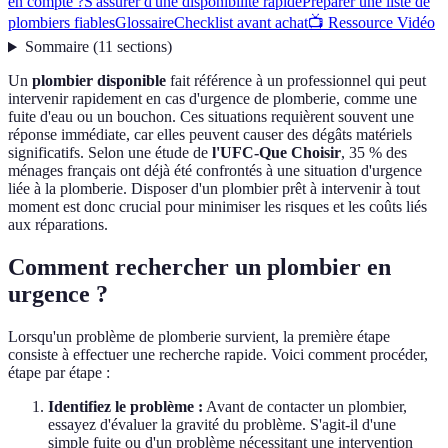
en compte ?
S'assurer d'une disponibilité rapide
Préparer une liste de
plombiers fiables
Glossaire
Checklist avant achat
📺 Ressource Vidéo
Sommaire
(
11
sections
)
Un
plombier disponible
fait référence à un professionnel qui peut
intervenir rapidement en cas d'urgence de plomberie, comme une
fuite d'eau ou un bouchon. Ces situations requièrent souvent une
réponse immédiate, car elles peuvent causer des dégâts matériels
significatifs. Selon une étude de
l'UFC-Que Choisir
, 35 % des
ménages français ont déjà été confrontés à une situation d'urgence
liée à la plomberie. Disposer d'un plombier prêt à intervenir à tout
moment est donc crucial pour minimiser les risques et les coûts liés
aux réparations.
Comment rechercher un plombier en
urgence ?
Lorsqu'un problème de plomberie survient, la première étape
consiste à effectuer une recherche rapide. Voici comment procéder,
étape par étape :
Identifiez le problème :
Avant de contacter un plombier,
essayez d'évaluer la gravité du problème. S'agit-il d'une
simple fuite ou d'un problème nécessitant une intervention