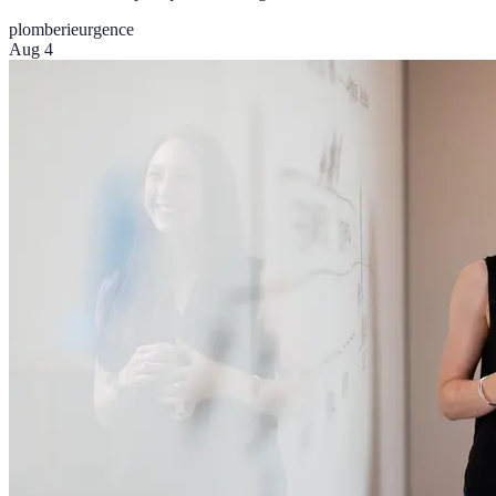
plomberie
urgence
Aug 4