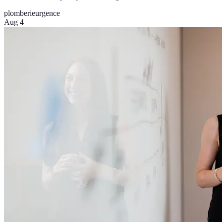
plomberie
urgence
Aug 4